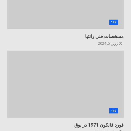
145
مشخصات فنی زانتیا
ژوئن 5, 2024
145
فورد فالکون 1971 در بوق