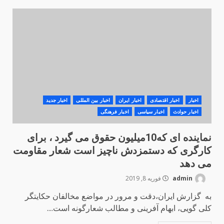
اخبار
اخبار اقتصادی
اخبار ایران
اخبار بین المللی
اخبار جدید
اخبار حوادث
اخبار سیاسی
اخبار فرهنگی
نماینده ای که10میلیون حقوق می گیرد ، برای
کارگری که دستمزدش ناچیز است شعار مقاومت
می دهد
admin
فوریه 8, 2019
به گزارش ایران،دقت و مرور در مواضع مخالفان حکایتگر
کلی گویی، ابهام آفرینی و مطالب شعارگونه است....