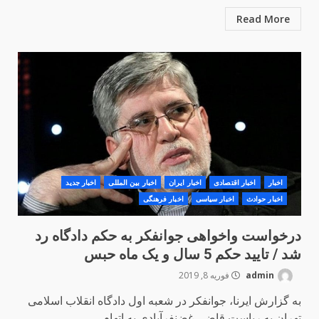
Read More
اخبار
اخبار اقتصادی
اخبار ایران
اخبار بین المللی
اخبار جدید
اخبار حوادث
اخبار سیاسی
اخبار فرهنگی
درخواست واخواهی جوانفکر به حکم دادگاه رد
شد / تایید حکم 5 سال و یک ماه حبس
admin
فوریه 8, 2019
به گزارش ایرنا، جوانفکر در شعبه اول دادگاه انقلاب اسلامی
تهران به ریاست قاضی غضنفرآبادی به اتهام...