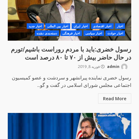
اخبار
اخبار اقتصادی
اخبار ایران
اخبار بین المللی
اخبار جدید
اخبار حوادث
اخبار سیاسی
اخبار فرهنگی
دسته‌بندی نشده
رسول خضری:باید با مردم روراست باشیم/تورم
در حال حاضر بیش از ۷۰ تا ۸۰ درصد است
admin
فوریه 8, 2019
رسول خضری نماینده پیرانشهر و سردشت و عضو کمیسیون
اجتماعی مجلس شورای اسلامی در گفت و گو...
Read More