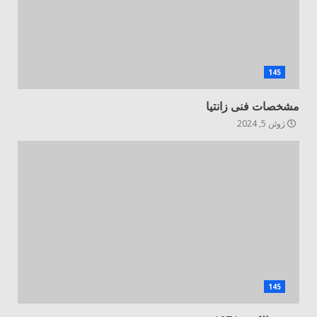
145
مشخصات فنی زانتیا
ژوئن 5, 2024
145