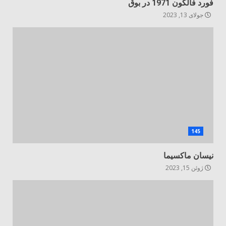
فورد فالکون 1971 در بوق
جولای 13, 2023
145
نیسان ماکسیما
ژوئن 15, 2023