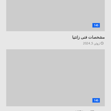
145
مشخصات فنی زانتیا
ژوئن 5, 2024
145