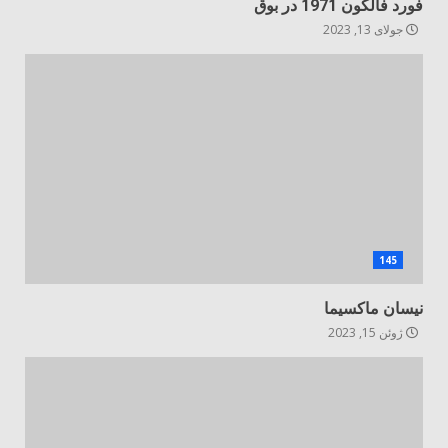
فورد فالکون 1971 در بوق
جولای 13, 2023
145
نیسان ماکسیما
ژوئن 15, 2023