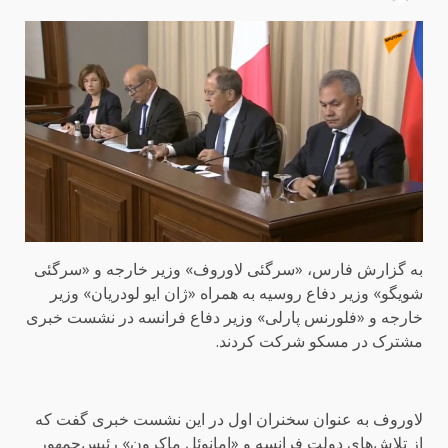
به گزارش فارس، «سرگئی لاوروف» وزیر خارجه و «سرگئی
شویگو» وزیر دفاع روسیه به همراه «ژان ایو لودریان» وزیر
خارجه و «فلورنس پارلی» وزیر دفاع فرانسه در نشست خبری
مشترک در مسکو شرکت کردند.
لاوروف به عنوان سخنران اول در این نشست خبری گفت که
از تلاش‌های دولت فرانسه و «امانوئل ماکرون» رئیس‌جمهور