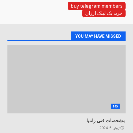
buy telegram members
خرید بک لینک ارزان
YOU MAY HAVE MISSED
145
مشخصات فنی زانتیا
ژوئن 5, 2024