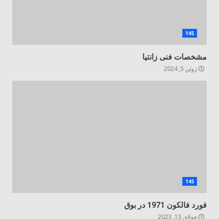
145
مشخصات فنی زانتیا
ژوئن 5, 2024
145
فورد فالکون 1971 در بوق
جولای 13, 2023