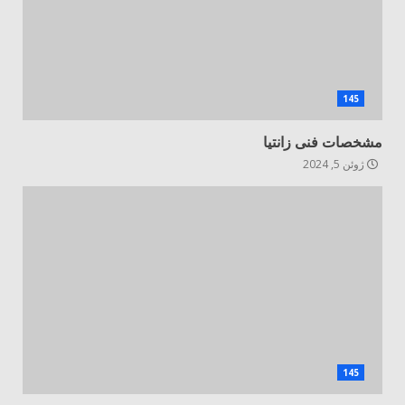
145
مشخصات فنی زانتیا
ژوئن 5, 2024
145