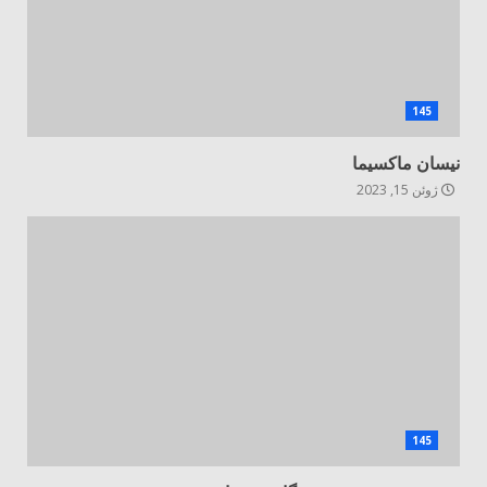
145
نیسان ماکسیما
ژوئن 15, 2023
145