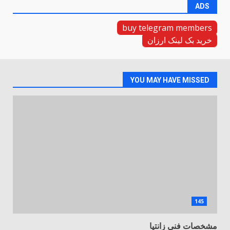
ADS
buy telegram members
خرید بک لینک ارزان
YOU MAY HAVE MISSED
145
مشخصات فنی زانتیا