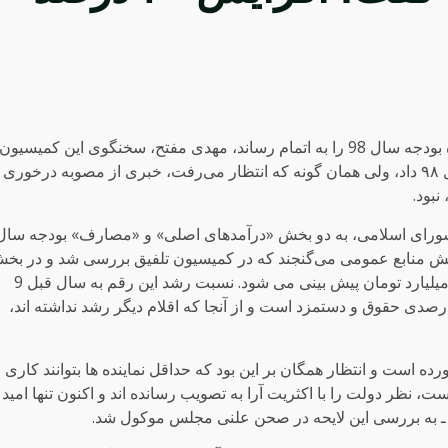
در روهای گذشته کمیسیون تلفیق مجلس، کار خود درباره بودجه سال 98 را به اتمام رساند، مهدی مفتح، سخنگوی این کمیسیو
توضیحاتی درباره مصوبات نمایندگان مجلس و بودجه سال ۹۸ داد، ولی همان گونه که انتظار می‌رفت، خبری از مصوبه درخوری
نبود.
 شورای اسلامی، به دو بخش «درآمدهای اصلی» و «مصارف» بودجه سال
بخش منابع عمومی می‌گنجند که در کمیسیون تلفیق بررسی شد و در بخ
مصارف نیز «هزینه های جاری»، رقمی معادل 320 هزار میلیارد تومان پیش بینی می شود. نسبت رشد این رقم به سال قبل 9
د است و تنها بخش رشد یافته در این جزء، رشد 20 درصدی حقوق و دستمزد است و از آنجا که اقلام دیگر رشد نداشته اند،
ه است و انتظار همگان بر این بود که حداقل نماینده ها بتوانند کاری
ست، نظر دولت را با اکثریت آرا به تصویب رسانده اند و اکنون تنها امید
ه ـ به بررسی این لایحه در صحن علنی مجلس موکول شد.