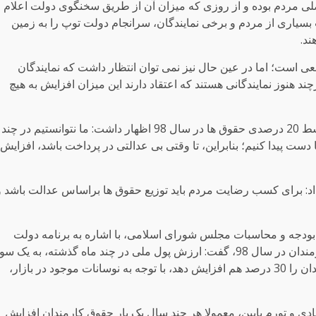
ی مردم بوده و از روزی که میزان آن از طریق سخنگوی دولت اعلام
بسیاری از مردم و برخی نمایندگان، سرانجام دولت توپ را به زمین
ند.
ز نمی توان گفت که افزایش 20 درصد قطعی است؛ اما در عین حال نیز نمی توان انتظار داشت که نمایندگان
م بالاتر از 25 درصد برسانند؛ هرچند هنوز نمایندگانی هستند که اعتقاد دارند این میزان افزایش به هیچ
غلامعلی جعفرزاده ایمن آبادی در واکنش به افزایش متوسط 20 درصدی حقوق ها در سال 98 اظهار داشت: ما نتوانستیم در چند
ست پیدا کنیم؛ بنابراین، تا وقتی بی عدالتی در پرداخت باشد، افزایش
د: برای کسب رضایت مردم باید توزیع حقوق ها براساس عدالت باشد و
بودجه و محاسبات مجلس شورای اسلامی، با اشاره به برنامه دولت
برای افزایش 20 درصدی حقوق و دستمزد کارگران و کارمندان در سال 98، گفت: ارزش پول ملی در چند ماه گذشته، به یک 
کاهش یافته است. در این شرایط، اگر دولت حقوق کارمندان را 30 درصد هم افزایش دهد، با توجه به نوسانات موجود در بازار،
ادی و تورم پایین، معمولا هر چند سال یک بار حقوق کارمندان افزایش