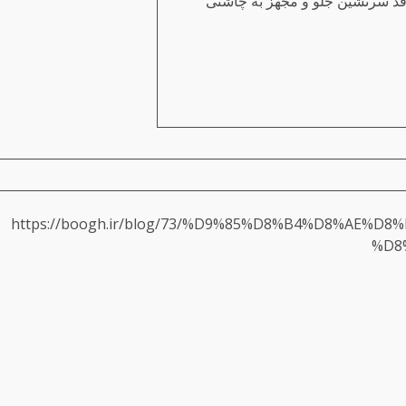
ا قد سرنشین جلو و مجهز به چاشنی
https://boogh.ir/blog/73/%D9%85%D8%B4%D8%AE%
%D8