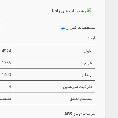
م
مشخصات فنی
زانتیا
ن
ابعاد
طول
4524
عرض
1755
ارتفاع
1400
ظرفيت سرنشين
4
سيستم تعليق
سیستم 
سیستم ترمز ABS