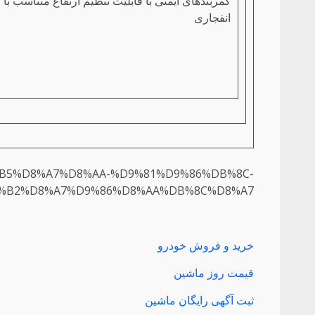
کمربندهای ایمنی با قابلیت تنظیم ارتفاع متناسب ب
انفجاری
D8%B5%D8%A7%D8%AA-%D9%81%D9%86%DB%8C-
%B2%D8%A7%D9%86%D8%AA%DB%8C%D8%A7
خرید و فروش خودرو
قیمت روز ماشین
ثبت آگهی رایگان ماشین