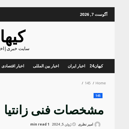
Skip
آگوست 7, 2026
to
content
کیهان
سایت خبری|اخبا
کیهان24
اخبار ایران
اخبار بین المللی
اخبار اقتصادی
145
Home
145
مشخصات فنی زانتیا
امیر نظری
ژوئن 5, 2024
1 min read