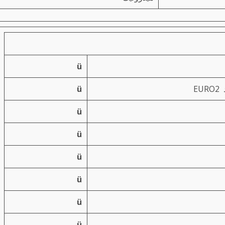
ü
E
ü
ü
ü
ü
ü
ü
ü