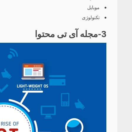
موبایل
تکنولوژی
3-مجله آی تی محتوا