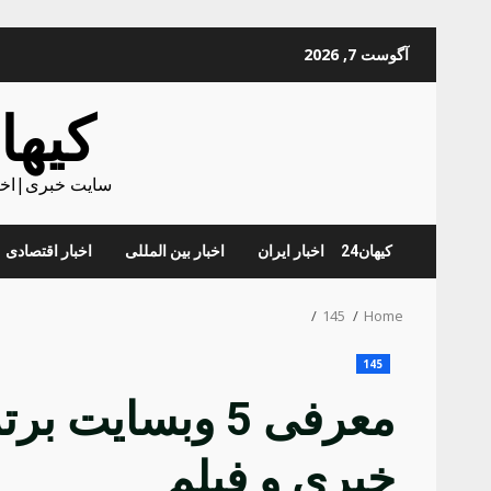
Skip
آگوست 7, 2026
to
content
کیهان
سایت خبری|اخبا
کیهان24
اخبار ایران
اخبار بین المللی
اخبار اقتصادی
145
Home
145
معرفی 5 وبسای
خبری و فیلم