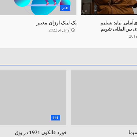
اخبار
‌آملی: ‌نباید تسلیم
بک لینک ارزان معتبر
ی بین‌المللی شویم
آوریل 4, 2022
145
یما
فورد فالکون 1971 در بوق